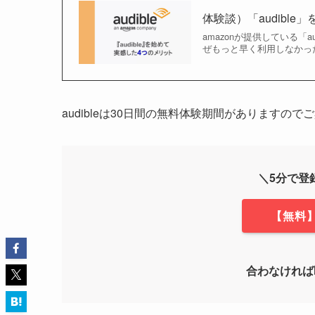
体験談）「audibl
amazonが提供している「
ぜもっと早く利用しなかった
audibleは30日間の無料体験期間がありますの
＼5分で登
【無料】
合わなければ