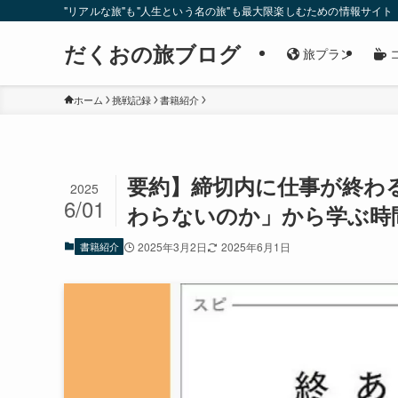
"リアルな旅"も"人生という名の旅"も最大限楽しむための情報サイト
だくおの旅ブログ
旅プラン
ホーム
挑戦記録
書籍紹介
要約】締切内に仕事が終わ
2025
6/01
わらないのか」から学ぶ時
書籍紹介
2025年3月2日
2025年6月1日