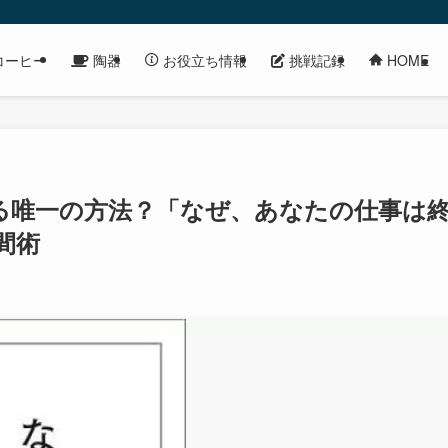
コーヒー
陶器
挑戦記録
お役立ち情報
HOME
る唯一の方法？「なぜ、あなたの仕事は
間術