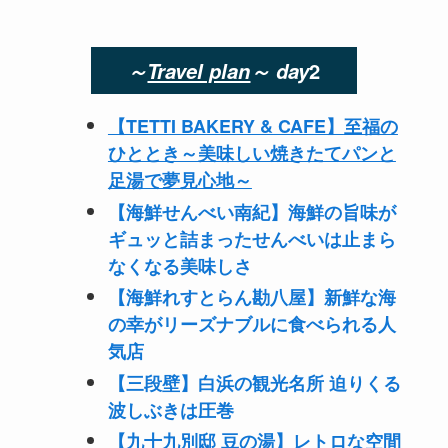
～
Travel plan
～
day
2
【TETTI BAKERY & CAFE】
至福の
ひととき～美味しい焼きたてパンと
足湯で夢見心地～
【海鮮せんべい南紀】
海鮮の旨味が
ギュッと詰まったせんべいは止まら
なくなる美味しさ
【海鮮れすとらん勘八屋】
新鮮な海
の幸がリーズナブルに食べられる人
気店
【三段壁】
白浜の観光名所 迫りくる
波しぶきは圧巻
【九十九別邸 豆の湯】
レトロな空間