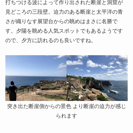
打ちつける波によって作り出された断崖と洞窟が
見どころの三段壁。迫力のある断崖と太平洋の青
さが織りなす展望台からの眺めはまさに名勝で
す。夕陽を眺める人気スポットでもあるようです
ので、夕方に訪れるのも良いですね。
突き出た断崖側からの景色 より断崖の迫力が感じ
られます