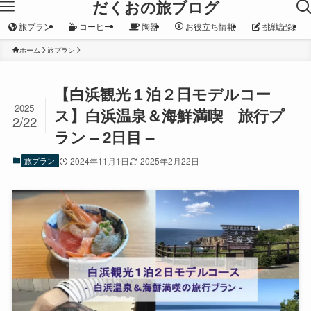
だくおの旅ブログ
旅プラン
コーヒー
陶器
お役立ち情報
挑戦記録
ホーム
旅プラン
【白浜観光１泊２日モデルコー
2025
ス】白浜温泉＆海鮮満喫 旅行プ
2/22
ラン – 2日目 –
旅プラン
2024年11月1日
2025年2月22日