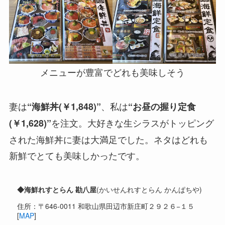
メニューが豊富でどれも美味しそう
妻は
、私は
“海鮮丼(￥1,848)”
“お昼の握り定食
を注文。大好きな生シラスがトッピング
(￥1,628)”
された海鮮丼に妻は大満足でした。ネタはどれも
新鮮でとても美味しかったです。
◆
海鮮れすとらん 勘八屋
(かいせんれすとらん かんぱちや)
住所：〒646-0011 和歌山県田辺市新庄町２９２６−１５
[
MAP
]