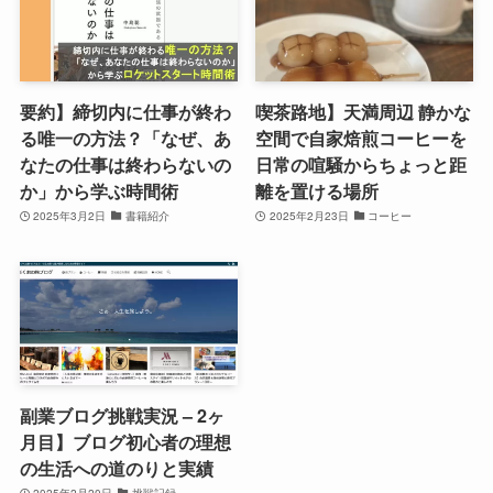
要約】締切内に仕事が終わ
喫茶路地】天満周辺 静かな
る唯一の方法？「なぜ、あ
空間で自家焙煎コーヒーを
なたの仕事は終わらないの
日常の喧騒からちょっと距
か」から学ぶ時間術
離を置ける場所
2025年3月2日
書籍紹介
2025年2月23日
コーヒー
副業ブログ挑戦実況 – 2ヶ
月目】ブログ初心者の理想
の生活への道のりと実績
2025年2月20日
挑戦記録