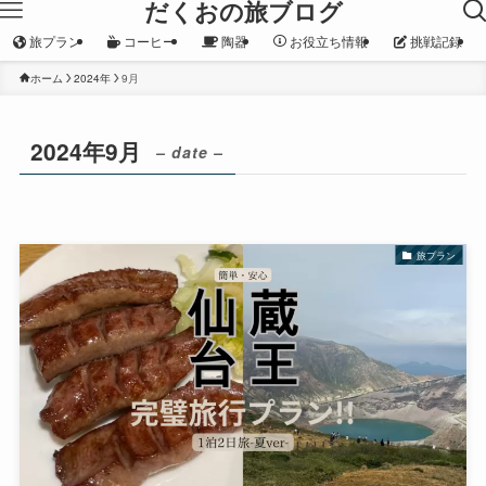
だくおの旅ブログ
旅プラン
コーヒー
陶器
お役立ち情報
挑戦記録
ホーム
2024年
9月
2024年9月
– date –
旅プラン