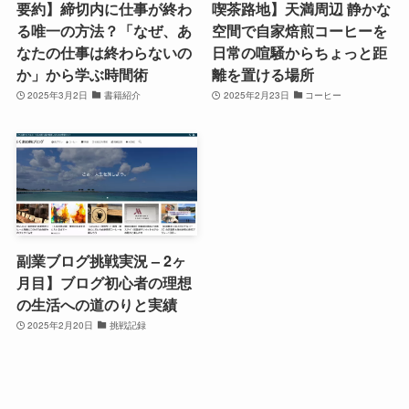
要約】締切内に仕事が終わ
喫茶路地】天満周辺 静かな
る唯一の方法？「なぜ、あ
空間で自家焙煎コーヒーを
なたの仕事は終わらないの
日常の喧騒からちょっと距
か」から学ぶ時間術
離を置ける場所
2025年3月2日
書籍紹介
2025年2月23日
コーヒー
副業ブログ挑戦実況 – 2ヶ
月目】ブログ初心者の理想
の生活への道のりと実績
2025年2月20日
挑戦記録