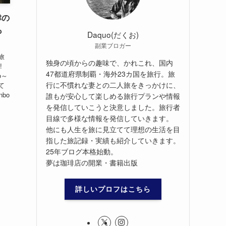
津の
も
Daquo(だくお)
副業ブロガー
旅
独身の頃からの趣味で、かれこれ、国内
!
47都道府県制覇・海外23カ国を旅行。旅
o～
行に不慣れな妻との二人旅をきっかけに、
て
bo
誰もが安心して楽しめる旅行プランや情報
を発信していこうと決意しました。旅行者
目線で多様な情報を発信していきます。
他にも人生を旅に見立てて理想の生活を目
指した旅記録・実績も紹介していきます。
25年ブログ本格始動。
夢は珈琲店の開業・書籍出版
詳しいプロフはこちら