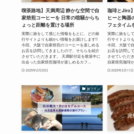
喫茶路地】天満周辺 静かな空間で自
珈琲とJir
家焙煎コーヒーを 日常の喧騒からち
ヒーと陶器
ょっと距離を置ける場所
フェタイム
実際に旅をして感じた情報をもとに、どの旅
実際に旅をし
行サイトよりも細かい情報をお届けします!!
行サイトよりも
今回、大阪で自家焙煎のコーヒーを楽しめる
今回、大阪で
お店を訪問してきましたので、そちらを紹介
お店を訪問し
させていただきます。 天満駅付近を散策中に
させていただき
出会った自家焙煎珈琲が楽しめるカフ...
自家焙煎珈琲が
2025年2月23日
2025年2月11日
旅プラン