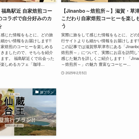
o】福島駅近 自家焙煎コー
【Jinanbo～焙煎所～】滋賀・草
のコラボで自分好みのカ
こだわり自家焙煎コーヒーを楽し
を
う
て感じた情報をもとに、どの旅
実際に旅をして感じた情報をもとに、どの
細かい情報をお届けします!!
行サイトよりも細かい情報をお届けします!
自家焙煎のコーヒーを楽しめる
この記事では滋賀県草津市にある「Jinanb
てきましたので、そちらを紹介
焙煎所～」について、実際にお店を訪問し
ます。 福島駅近くで出会った
感じた魅力を詳しくご紹介します！ 「Jinan
楽しめるカフェ「珈琲...
～焙煎所～」の魅力 豊富なコーヒー...
2025年2月5日
旅プラン