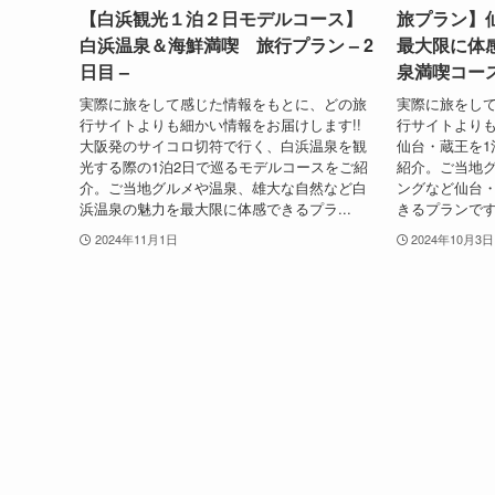
【白浜観光１泊２日モデルコース】
旅プラン】
白浜温泉＆海鮮満喫 旅行プラン – 2
最大限に体
日目 –
泉満喫コー
実際に旅をして感じた情報をもとに、どの旅
実際に旅をし
行サイトよりも細かい情報をお届けします!!
行サイトよりも
大阪発のサイコロ切符で行く、白浜温泉を観
仙台・蔵王を1
光する際の1泊2日で巡るモデルコースをご紹
紹介。ご当地
介。ご当地グルメや温泉、雄大な自然など白
ングなど仙台
浜温泉の魅力を最大限に体感できるプラ...
きるプランです
2024年11月1日
2024年10月3日