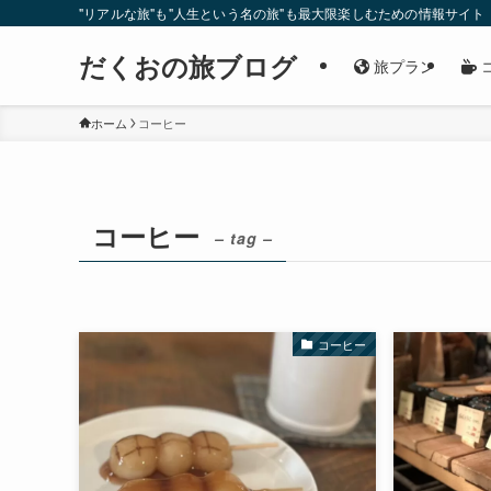
"リアルな旅"も"人生という名の旅"も最大限楽しむための情報サイト
だくおの旅ブログ
旅プラン
ホーム
コーヒー
コーヒー
– tag –
コーヒー