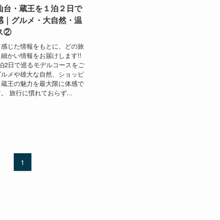
仙台・蔵王を１泊２日で
感｜グルメ・大自然・温
ス②
て感じた情報をもとに、どの旅
細かい情報をお届けします!!
泊2日で巡るモデルコースをご
グルメや雄大な自然、ショッピ
・蔵王の魅力を最大限に体感で
。 旅行に慣れておらず...
1