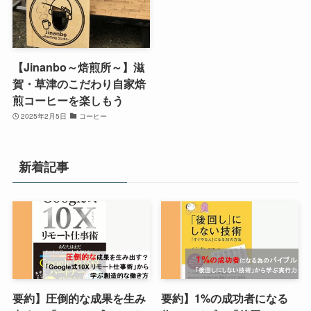
【Jinanbo～焙煎所～】滋
賀・草津のこだわり自家焙
煎コーヒーを楽しもう
2025年2月5日
コーヒー
新着記事
要約】圧倒的な成果を生み
要約】1%の成功者になる