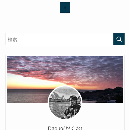
1
Daquo(だくお)