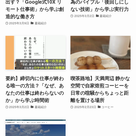
出す？「Google式10X リ
為のバイブル「後回しにし
モート仕事術」から学ぶ創
ない技術」から学ぶ実行力
造的な働き方
2025年3月2日
書籍紹介
2025年3月9日
書籍紹介
要約】締切内に仕事が終わ
喫茶路地】天満周辺 静かな
る唯一の方法？「なぜ、あ
空間で自家焙煎コーヒーを
なたの仕事は終わらないの
日常の喧騒からちょっと距
か」から学ぶ時間術
離を置ける場所
2025年3月2日
書籍紹介
2025年2月23日
コーヒー