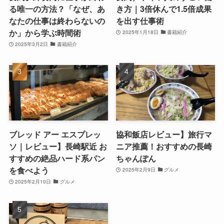
る唯一の方法？「なぜ、あ
き方｜3倍休んで1.5倍成果
なたの仕事は終わらないの
を出す仕事術
か」から学ぶ時間術
2025年1月18日
書籍紹介
2025年3月2日
書籍紹介
ブレッド アー エスプレッ
協和飯店レビュー】旅行マ
ソ｜レビュー】長崎駅近 お
ニア推薦！おすすめの長崎
すすめの絶品ハード系パン
ちゃんぽん
を食べよう
2025年2月9日
グルメ
2025年2月10日
グルメ