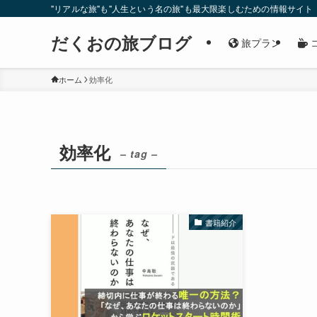
"リアルな旅"も"人生という名の旅"も最大限楽しむための情報サイト
だくおの旅ブログ
旅プラン
ホーム
効率化
効率化
– tag –
書籍紹介