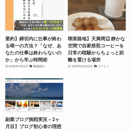
要約】締切内に仕事が終わ
喫茶路地】天満周辺 静かな
る唯一の方法？「なぜ、あ
空間で自家焙煎コーヒーを
なたの仕事は終わらないの
日常の喧騒からちょっと距
か」から学ぶ時間術
離を置ける場所
2025年3月2日
書籍紹介
2025年2月23日
コーヒー
副業ブログ挑戦実況 – 2ヶ
月目】ブログ初心者の理想