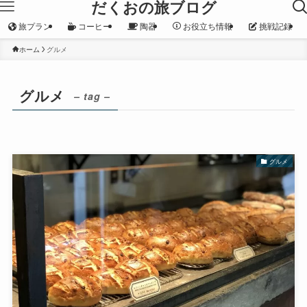
だくおの旅ブログ
旅プラン
コーヒー
陶器
お役立ち情報
挑戦記録
ホーム
グルメ
グルメ
– tag –
グルメ